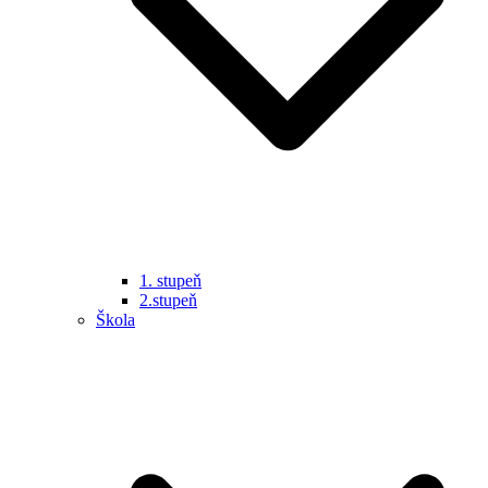
1. stupeň
2.stupeň
Škola