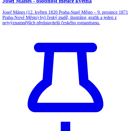
Josef Mánes - osobnost měsíce května
Josef Mánes (12. květen 1820 Praha-Staré Město – 9. prosince 1871
Praha-Nové Město) byl český malíř, ilustrátor, grafik a jeden z
nejvýznamnějších představitelů českého romantismu.