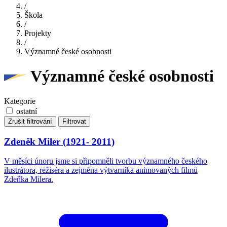
/
Škola
/
Projekty
/
Významné české osobnosti
Významné české osobnosti
Kategorie
ostatní
Zrušit filtrování
Filtrovat
Zdeněk Miler (1921- 2011)
V měsíci únoru jsme si připomněli tvorbu významného českého
ilustrátora, režiséra a zejména výtvarníka animovaných filmů
Zdeňka Milera.