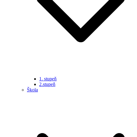
1. stupeň
2.stupeň
Škola