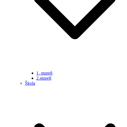
1. stupeň
2.stupeň
Škola