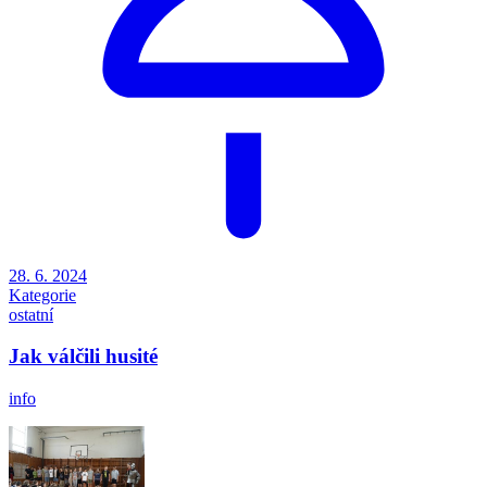
28. 6. 2024
Kategorie
ostatní
Jak válčili husité
info