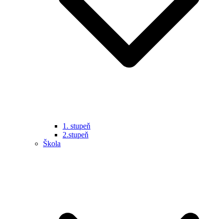
1. stupeň
2.stupeň
Škola