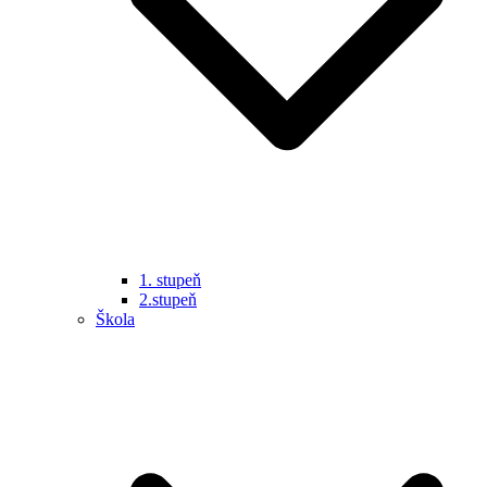
1. stupeň
2.stupeň
Škola