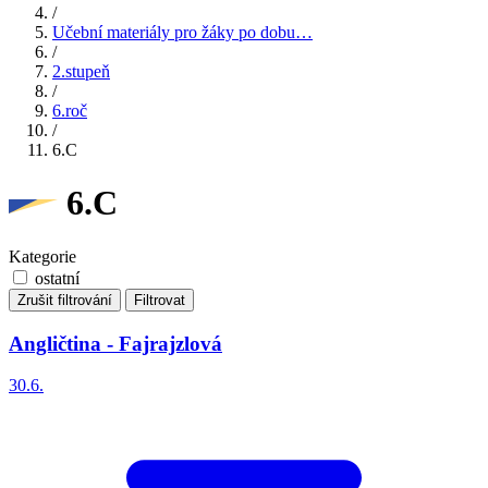
/
Učební materiály pro žáky po dobu…
/
2.stupeň
/
6.roč
/
6.C
6.C
Kategorie
ostatní
Zrušit filtrování
Filtrovat
Angličtina - Fajrajzlová
30.6.