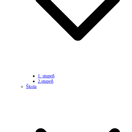
1. stupeň
2.stupeň
Škola