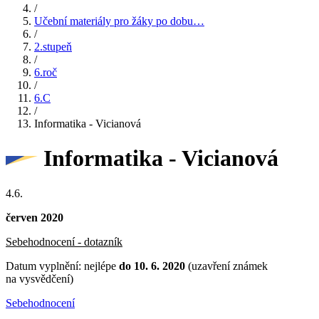
/
Učební materiály pro žáky po dobu…
/
2.stupeň
/
6.roč
/
6.C
/
Informatika - Vicianová
Informatika - Vicianová
4.6.
červen 2020
Sebehodnocení - dotazník
Datum vyplnění: nejlépe
do 10. 6. 2020
(uzavření známek
na vysvědčení)
Sebehodnocení