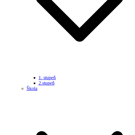
1. stupeň
2.stupeň
Škola