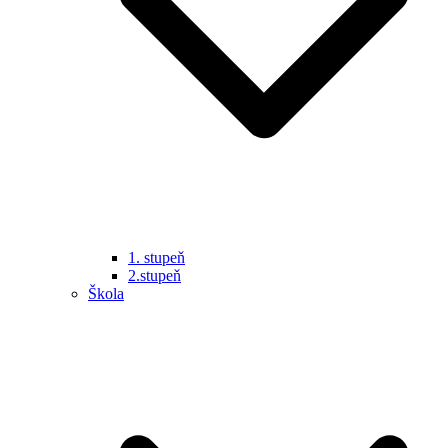
1. stupeň
2.stupeň
Škola