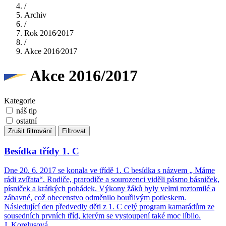
/
Archiv
/
Rok 2016⁄2017
/
Akce 2016⁄2017
Akce 2016/2017
Kategorie
náš tip
ostatní
Zrušit filtrování
Filtrovat
Besídka třídy 1. C
Dne 20. 6. 2017 se konala ve třídě 1. C besídka s názvem „ Máme
rádi zvířata“. Rodiče, prarodiče a sourozenci viděli pásmo básniček,
písniček a krátkých pohádek. Výkony žáků byly velmi roztomilé a
zábavné, což obecenstvo odměnilo bouřlivým potleskem.
Následující den předvedly děti z 1. C celý program kamarádům ze
sousedních prvních tříd, kterým se vystoupení také moc líbilo.
J. Korelusová