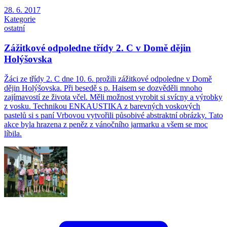
28. 6. 2017
Kategorie
ostatní
Zážitkové odpoledne třídy 2. C v Domě dějin
Holýšovska
Žáci ze třídy 2. C dne 10. 6. prožili zážitkové odpoledne v Domě
dějin Holýšovska. Při besedě s p. Haisem se dozvěděli mnoho
zajímavostí ze života včel. Měli možnost vyrobit si svícny a výrobky
z vosku. Technikou ENKAUSTIKA z barevných voskových
pastelů si s paní Vrbovou vytvořili působivé abstraktní obrázky. Tato
akce byla hrazena z peněz z vánočního jarmarku a všem se moc
líbila.