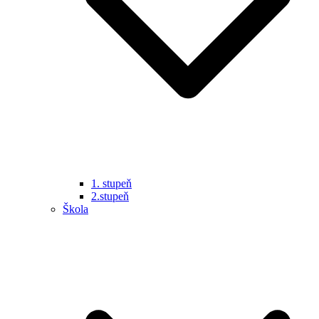
1. stupeň
2.stupeň
Škola