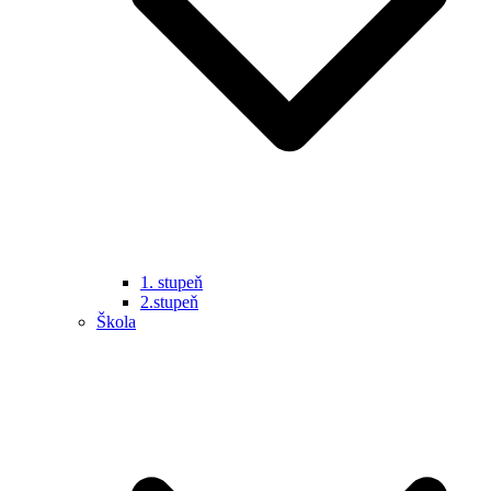
1. stupeň
2.stupeň
Škola