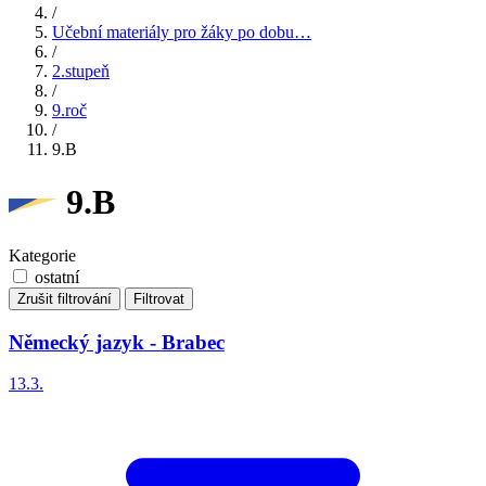
/
Učební materiály pro žáky po dobu…
/
2.stupeň
/
9.roč
/
9.B
9.B
Kategorie
ostatní
Zrušit filtrování
Filtrovat
Německý jazyk - Brabec
13.3.