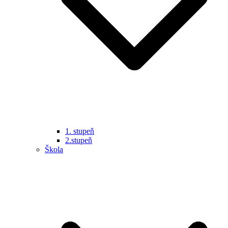
1. stupeň
2.stupeň
Škola