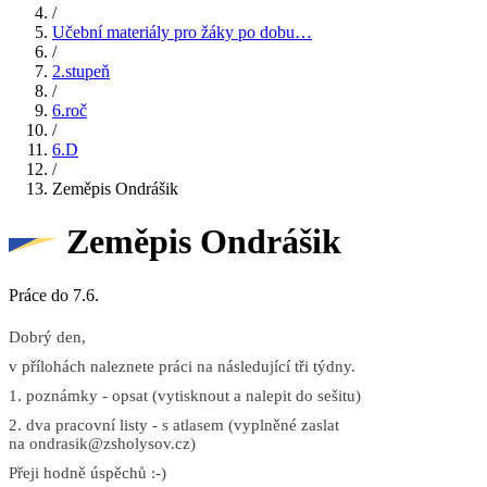
/
Učební materiály pro žáky po dobu…
/
2.stupeň
/
6.roč
/
6.D
/
Zeměpis Ondrášik
Zeměpis Ondrášik
Práce do 7.6.
Dobrý den,
v přílohách naleznete práci na následující tři týdny.
1. poznámky - opsat (vytisknout a nalepit do sešitu)
2. dva pracovní listy - s atlasem (vyplněné zaslat
na ondrasik@zsholysov.cz)
Přeji hodně úspěchů :-)