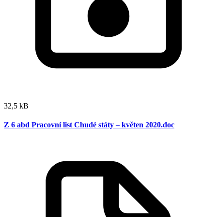
32,5 kB
Z 6 abd Pracovní list Chudé státy – květen 2020.doc