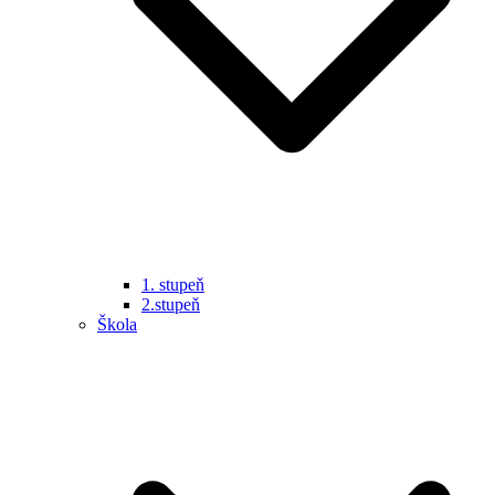
1. stupeň
2.stupeň
Škola