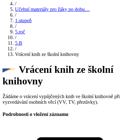
/
Učební materiály pro žáky po dobu…
/
1.stupeň
/
5.roč
/
5.B
/
Vrácení knih ze školní knihovny
Vrácení knih ze školní
knihovny
Žádáme o vrácení vypůjčených knih ve školní knihovně při
vyzvedávání osobních věcí (VV, TV, přezůvky).
Podrobnosti o vložení záznamu