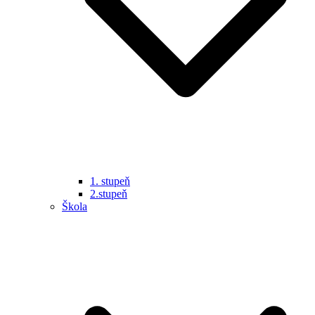
1. stupeň
2.stupeň
Škola