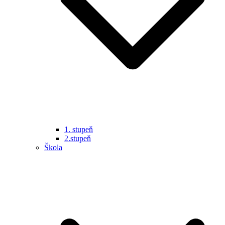
1. stupeň
2.stupeň
Škola