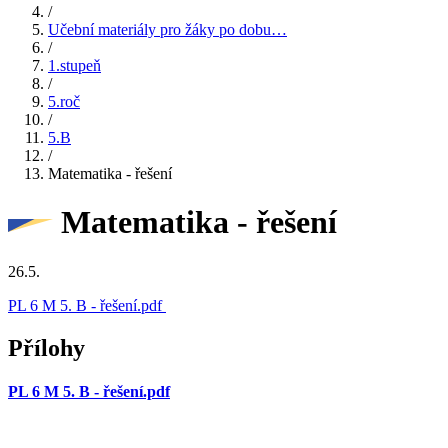
/
Učební materiály pro žáky po dobu…
/
1.stupeň
/
5.roč
/
5.B
/
Matematika - řešení
Matematika - řešení
26.5.
PL 6 M 5. B - řešení.pdf
Přílohy
PL 6 M 5. B - řešení.pdf