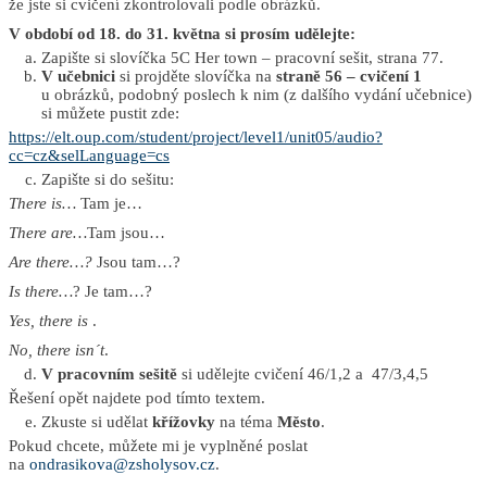
že jste si cvičení zkontrolovali podle obrázků.
V období od 18. do 31. května si prosím udělejte:
Zapište si slovíčka 5C Her town – pracovní sešit, strana 77.
V učebnici
si projděte slovíčka na
straně 56 – cvičení 1
u obrázků, podobný poslech k nim (z dalšího vydání učebnice)
si můžete pustit zde:
https://elt.oup.com/student/project/level1/unit05/audio?
cc=cz&selLanguage=cs
Zapište si do sešitu:
There is…
Tam je…
There are…
Tam jsou…
Are there…?
Jsou tam…?
Is there…
? Je tam…?
Yes, there is
.
No, there isn´t
.
V pracovním sešitě
si udělejte cvičení 46/1,2 a 47/3,4,5
Řešení opět najdete pod tímto textem.
Zkuste si udělat
křížovky
na téma
Město
.
Pokud chcete, můžete mi je vyplněné poslat
na
ondrasikova@zsholysov.cz
.