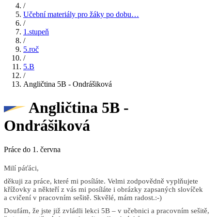
/
Učební materiály pro žáky po dobu…
/
1.stupeň
/
5.roč
/
5.B
/
Angličtina 5B - Ondrášiková
Angličtina 5B -
Ondrášiková
Práce do 1. června
Milí páťáci,
děkuji za práce, které mi posíláte. Velmi zodpovědně vyplňujete
křížovky a někteří z vás mi posíláte i obrázky zapsaných slovíček
a cvičení v pracovním sešitě. Skvělé, mám radost.:-)
Doufám, že jste již zvládli lekci 5B – v učebnici a pracovním sešitě,