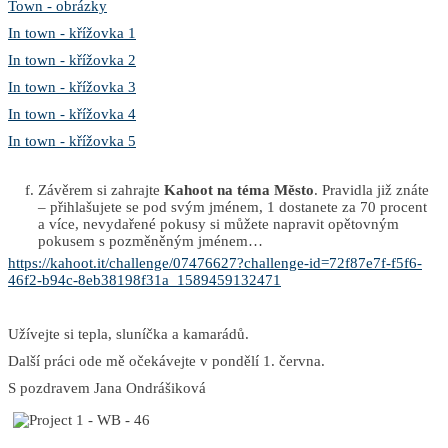
Town - obrázky
In town - křížovka 1
In town - křížovka 2
In town - křížovka 3
In town - křížovka 4
In town - křížovka 5
Závěrem si zahrajte
Kahoot na téma Město
. Pravidla již znáte
– přihlašujete se pod svým jménem, 1 dostanete za 70 procent
a více, nevydařené pokusy si můžete napravit opětovným
pokusem s pozměněným jménem…
https://kahoot.it/challenge/07476627?challenge-id=72f87e7f-f5f6-
46f2-b94c-8eb38198f31a_1589459132471
Užívejte si tepla, sluníčka a kamarádů.
Další práci ode mě očekávejte v pondělí 1. června.
S pozdravem Jana Ondrášiková