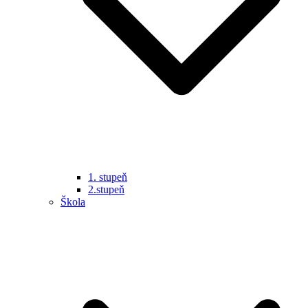
1. stupeň
2.stupeň
Škola