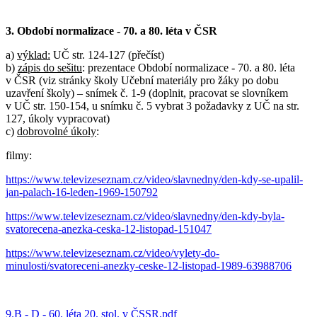
3. Období normalizace - 70. a 80. léta v ČSR
a)
výklad:
UČ str. 124-127 (přečíst)
b)
zápis do sešitu
: prezentace Období normalizace - 70. a 80. léta
v ČSR (viz stránky školy Učební materiály pro žáky po dobu
uzavření školy) – snímek č. 1-9 (doplnit, pracovat se slovníkem
v UČ str. 150-154, u snímku č. 5 vybrat 3 požadavky z UČ na str.
127, úkoly vypracovat)
c)
dobrovolné úkoly
:
filmy:
https://www.televizeseznam.cz/video/slavnedny/den-kdy-se-upalil-
jan-palach-16-leden-1969-150792
https://www.televizeseznam.cz/video/slavnedny/den-kdy-byla-
svatorecena-anezka-ceska-12-listopad-151047
https://www.televizeseznam.cz/video/vylety-do-
minulosti/svatoreceni-anezky-ceske-12-listopad-1989-63988706
9.B - D - 60. léta 20. stol. v ČSSR.pdf