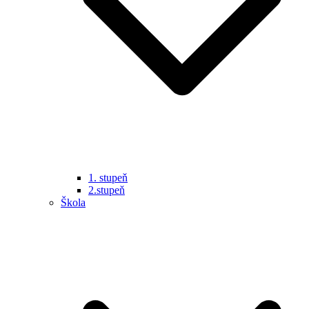
1. stupeň
2.stupeň
Škola