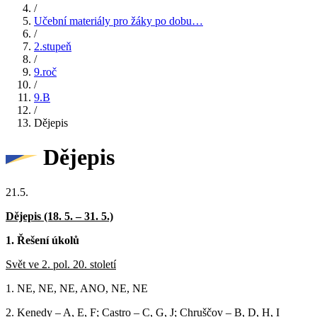
/
Učební materiály pro žáky po dobu…
/
2.stupeň
/
9.roč
/
9.B
/
Dějepis
Dějepis
21.5.
Dějepis (18. 5. – 31. 5.)
1. Řešení úkolů
Svět ve 2. pol. 20. století
1. NE, NE, NE, ANO, NE, NE
2. Kenedy – A, E, F; Castro – C, G, J; Chruščov – B, D, H, I