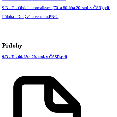
9.B - D - Období normalizace (70. a 80. léta 20. stol. v ČSR).pdf
Příloha - Dobývání vesmíru.PNG
Přílohy
9.B - D - 60. léta 20. stol. v ČSSR.pdf