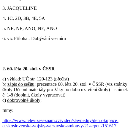
3. JACQUELINE
4. 1C, 2D, 3B, 4E, 5A
5. NE, NE, ANO, NE, ANO
6. viz Příloha - Dobývání vesmíru
2. 60. léta 20. stol. v ČSSR
a)
výklad:
UČ str. 120-123 (přečíst)
b)
zápis do sešitu
: prezentace 60. léta 20. stol. v ČSSR (viz stránky
školy Učební materiály pro žáky po dobu uzavření školy) – snímek
č. 1-8 (doplnit, úkoly vypracovat)
c)
dobrovolné úkoly
:
filmy:
https://www.televizeseznam.cz/video/slavnedny/den-okupace-
ceskoslovenska-vojsky-varsavske-smlouvy-21-srpen-151617