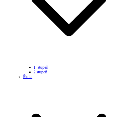
1. stupeň
2.stupeň
Škola