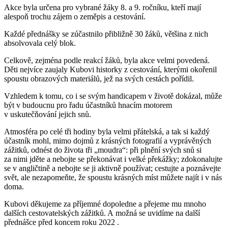
Akce byla určena pro vybrané žáky 8. a 9. ročníku, kteří mají
alespoň trochu zájem o zeměpis a cestování.
Každé přednášky se zúčastnilo přibližně 30 žáků, většina z nich
absolvovala celý blok.
Celkově, zejména podle reakcí žáků, byla akce velmi povedená.
Děti nejvíce zaujaly Kubovi historky z cestování, kterými okořenil
spoustu obrazových materiálů, jež na svých cestách pořídil.
Vzhledem k tomu, co i se svým handicapem v životě dokázal, může
být v budoucnu pro řadu účastníků hnacím motorem
v uskutečňování jejich snů.
Atmosféra po celé tři hodiny byla velmi přátelská, a tak si každý
účastník mohl, mimo dojmů z krásných fotografií a vyprávěných
zážitků, odnést do života tři „moudra“: při plnění svých snů si
za nimi jděte a nebojte se překonávat i velké překážky; zdokonalujte
se v angličtině a nebojte se ji aktivně používat; cestujte a poznávejte
svět, ale nezapomeňte, že spoustu krásných míst můžete najít i v nás
doma.
Kubovi děkujeme za příjemné dopoledne a přejeme mu mnoho
dalších cestovatelských zážitků. A možná se uvidíme na další
přednášce před koncem roku 2022 .