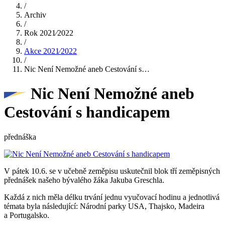
/
Archiv
/
Rok 2021⁄2022
/
Akce 2021⁄2022
/
Nic Není Nemožné aneb Cestování s…
Nic Není Nemožné aneb
Cestování s handicapem
přednáška
V pátek 10.6. se v učebně zeměpisu uskutečnil blok tří zeměpisných
přednášek našeho bývalého žáka Jakuba Greschla.
Každá z nich měla délku trvání jednu vyučovací hodinu a jednotlivá
témata byla následující: Národní parky USA, Thajsko, Madeira
a Portugalsko.