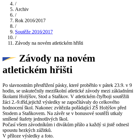
/
Archiv
/
Rok 2016⁄2017
/
Soutěže 2016⁄2017
/
Závody na novém atletickém hřišti
Závody na novém
atletickém hřišti
Po slavnostním přestřižení pásky, které proběhlo v pátek 23.9. v 9
hodin, se uskutečnily meziškolní atletické závody mezi základními
školami Holýšov, Stod a Staňkov. V atletickém čtyřboji soutěžili
žáci 2.-9.tříd,jejichž výsledky se započítávaly do celkového
hodnocení škol. Nakonec zvítězila pořádající ZŠ Holýšov před
Stodem a Staňkovem. Na závěr se v bonusové soutěži utkaly
smíšené štafety jednotlivých škol.
Počasí všem závodníkům i divákům přálo a každý si jistě odnesl
spoustu hezkých zážitků.
V příloze výsledky a foto.