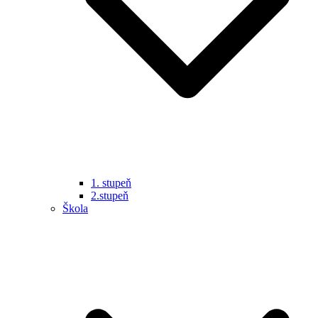
1. stupeň
2.stupeň
Škola