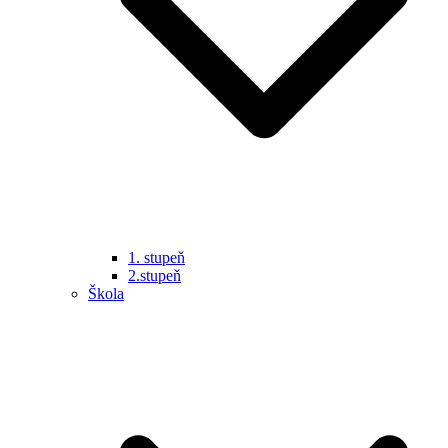
1. stupeň
2.stupeň
Škola