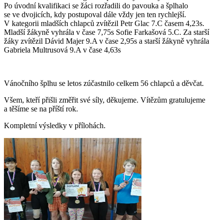
Po úvodní kvalifikaci se žáci rozřadili do pavouka a šplhalo
se ve dvojicích, kdy postupoval dále vždy jen ten rychlejší.
V kategorii mladších chlapců zvítězil Petr Glac 7.C časem 4,23s.
Mladší žákyně vyhrála v čase 7,75s Sofie Farkašová 5.C. Za starší
žáky zvítězil Dávid Majer 9.A v čase 2,95s a starší žákyně vyhrála
Gabriela Multrusová 9.A v čase 4,63s
Vánočního šplhu se letos zúčastnilo celkem 56 chlapců a děvčat.
Všem, kteří přišli změřit své síly, děkujeme. Vítězům gratulujeme
a těšíme se na příští rok.
Kompletní výsledky v přílohách.