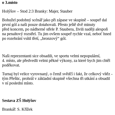
o 3.místo
Holýšov – Stod 2:3 Branky: Majer, Stauber
Bohužel podobný scénář jako při zápase ve skupině – soupeř dal
první gól a naši pouze dotahovali. Přesto ještě dvě minuty
před koncem, po nádherné střele P. Staubera, živili naději alespoň
na penaltový rozstřel. Tu jim ovšem soupeř rychle vzal, neboť hned
po rozehrání vsítil třetí, „bronzový“ gól.
Naši reprezentanti sice obsadili, ve sportu velmi nepopulární,
4. místo, ale předvedli velmi pěkné výkony, za které bych jim chtěl
poděkovat.
Turnaj byl velice vyrovnaný, o čemž svědčí i fakt, že celkový vítěz -
tým Přeštic, prohrál v základní skupině všechna tři utkání a obsadil
v ní poslední místo.
Sestava ZŠ Holýšov
Brankář: S. Křížek