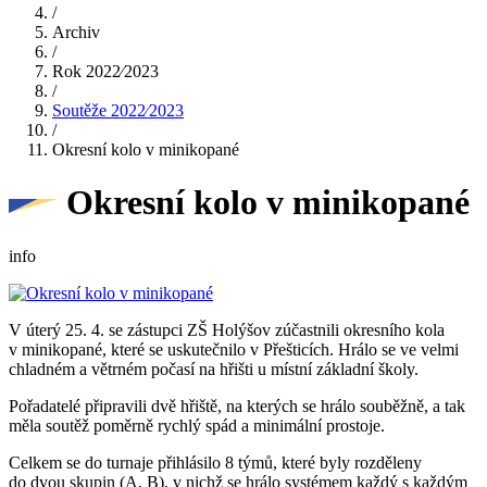
/
Archiv
/
Rok 2022⁄2023
/
Soutěže 2022⁄2023
/
Okresní kolo v minikopané
Okresní kolo v minikopané
info
V úterý 25. 4. se zástupci ZŠ Holýšov zúčastnili okresního kola
v minikopané, které se uskutečnilo v Přešticích. Hrálo se ve velmi
chladném a větrném počasí na hřišti u místní základní školy.
Pořadatelé připravili dvě hřiště, na kterých se hrálo souběžně, a tak
měla soutěž poměrně rychlý spád a minimální prostoje.
Celkem se do turnaje přihlásilo 8 týmů, které byly rozděleny
do dvou skupin (A, B), v nichž se hrálo systémem každý s každým