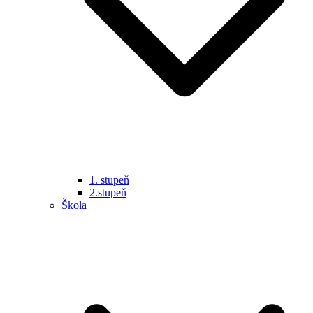
1. stupeň
2.stupeň
Škola