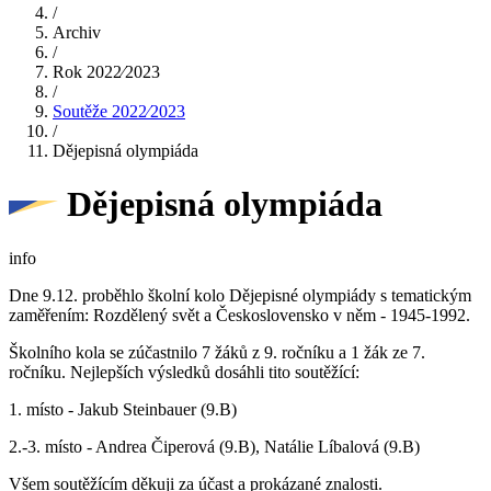
/
Archiv
/
Rok 2022⁄2023
/
Soutěže 2022⁄2023
/
Dějepisná olympiáda
Dějepisná olympiáda
info
Dne 9.12. proběhlo školní kolo Dějepisné olympiády s tematickým
zaměřením: Rozdělený svět a Československo v něm - 1945-1992.
Školního kola se zúčastnilo 7 žáků z 9. ročníku a 1 žák ze 7.
ročníku. Nejlepších výsledků dosáhli tito soutěžící:
1. místo - Jakub Steinbauer (9.B)
2.-3. místo - Andrea Čiperová (9.B), Natálie Líbalová (9.B)
Všem soutěžícím děkuji za účast a prokázané znalosti.