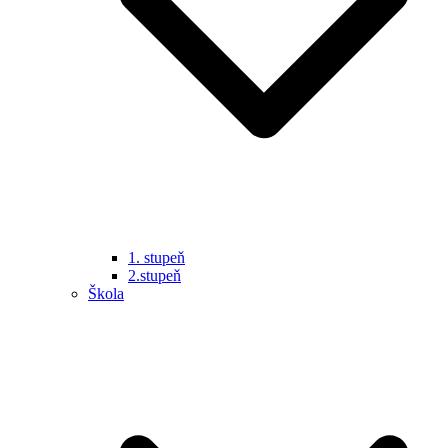
1. stupeň
2.stupeň
Škola