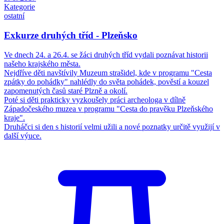
Kategorie
ostatní
Exkurze druhých tříd - Plzeňsko
Ve dnech 24. a 26.4. se žáci druhých tříd vydali poznávat historii
našeho krajského města.
Nejdříve děti navštívily Muzeum strašidel, kde v programu "Cesta
zpátky do pohádky" nahlédly do světa pohádek, pověstí a kouzel
zapomenutých časů staré Plzně a okolí.
Poté si děti prakticky vyzkoušely práci archeologa v dílně
Západočeského muzea v programu "Cesta do pravěku Plzeňského
kraje".
Druháčci si den s historií velmi užili a nové poznatky určitě využijí v
další výuce.