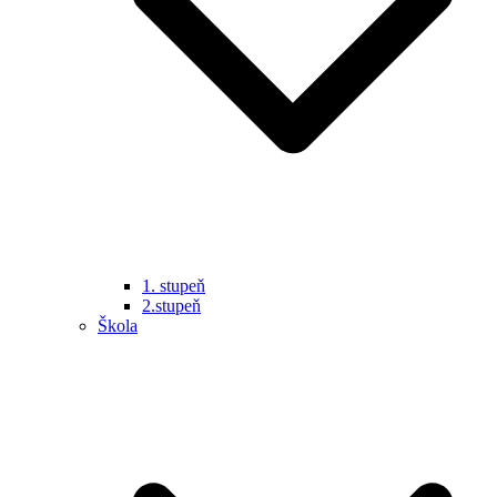
1. stupeň
2.stupeň
Škola